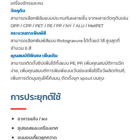
เครื่องจักรและคน
วัตถุดิบ
สามารถเลือกฟิล์มแบบประกบกันหลายชั้น จากหลายวัตถุดิบเช่น
OPP / CPP / PET / PE / PP / NY / ALU / MetPET
กระบวนการพิมพ์สี
สามารถเลือกพิมพ์สีแบบ Rotogravure ได้ตั้งแต่ 1สี สูงสุดที่
จำนวน 8 สี
คุณสมบัติพิเศษ เพิ่มเติม
สามารถติดตั้งซิปเพิ่มได้ทั้งแบบ PE, PP, เพิ่มคุณสมบัติการฉีก
ง่าย, เพิ่มคุณสมบติการพิมพ์แบบเว้นช่องเพื่อใช้โชว์ผลิตภัณฑ์,
เพิ่มการตัดมุมถุงให้โค้งมน, ติดตั้งจุก spout บนถุง
การประยุกต์ใช้
อาหารแห้ง / ผง
ซุปซอสและเครื่องเทศ
ขนมขบเคี้ยวลูกกวาด