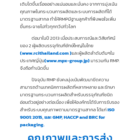
เติบโตขึ้นเรื่อยอย่างแน่นอนและมั่นคง จากการมุ่งเน้น
คุณภาพในกระบวนการผลิตและระบบการผลิตที่ได้
มาตรฐานสากล ทำให้RMPมีฐานลูกค้าที่พึงพอใจเพิ่ม
ขึ้นกระจายไปทั่วทุกทวีปทั่วโลก
ต่อมาในปี 2013 เมื่อประสบการณ์และวิสัยทัศน์
ของ 2 ผู้ผลิตบรรจุภัณฑ์ยักษ์ใหญ่ในไทย
(
www.rcithailand.com
)
และผู้ผลิตลำดับต้นๆใน
ประเทศญี่ปุ่น
(
www.mpx-group.jp
)
มารวมกัน RMP.
จึงถือกำเนิดขึ้น
ปัจจุบัน RMP ยังคงมุ่งเน้นพัฒนาขีดความ
สามารถด้านเทคนิคการผลิตที่หลากหลาย และรักษา
มาตรฐานกระบวนการผลิตสำหรับบรรจุภัณฑ์ชนิด
อ่อนตัวอยู่อย่างต่อเนื่อง เพื่อให้องค์กรได้รับการรับรอง
สำหรับระบบคุณภาพตามมาตรฐานสากล ได้แก่
ISO
9001: 2015, และ GMP, HACCP and BRC for
packaging.
คุณภาพและการส่ง