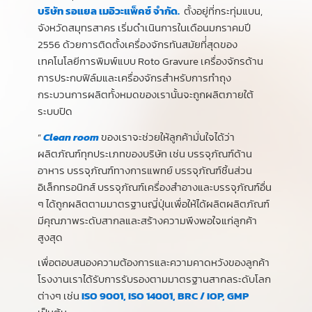
บริษัท รอแยล เมอิวะแพ็คซ์ จำกัด.
ตั้งอยู่ที่กระทุ่มแบน,
จังหวัดสมุทรสาคร เริ่มดำเนินการในเดือนมกราคมปี
2556 ด้วยการติดตั้งเครื่องจักรทันสมัยที่่สุดของ
เทคโนโลยีการพิมพ์แบบ Roto Gravure เครื่องจักรด้าน
การประกบฟิล์มและเครื่องจักรสำหรับการทำถุง
กระบวนการผลิตทั้งหมดของเรานั้นจะถูกผลิตภายใต้
ระบบปิด
“
Clean room
ของเราจะช่วยให้ลูกค้ามั่นใจได้ว่า
ผลิตภัณฑ์ทุกประเภทของบริษัท เช่น บรรจุภัณฑ์ด้าน
อาหาร บรรจุภัณฑ์ทางการแพทย์ บรรจุภัณฑ์ชิ้นส่วน
อิเล็กทรอนิกส์ บรรจุภัณฑ์เครื่องสำอางและบรรจุภัณฑ์อื่น
ๆ ได้ถูกผลิตตามมาตรฐานญี่ปุ่นเพื่อให้ได้ผลิตผลิตภัณฑ์
มีคุณภาพระดับสากลและสร้างความพึงพอใจแก่ลูกค้า
สูงสุด
เพื่อตอบสนองความต้องการและความคาดหวังของลูกค้า
โรงงานเราได้รับการรับรองตามมาตรฐานสากลระดับโลก
ต่างๆ เช่น
ISO 9001, ISO 14001, BRC / IOP, GMP